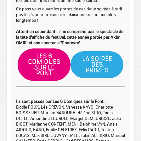
fois plus de rires réunis en une seule soirée.
Ce pass vous ouvre les portes de ces deux soirées à tarif
privilégié, pour prolonger le plaisir encore un peu plus
longtemps !
Attention cependant : il ne comprend pas le spectacle de
la tête d'affiche du festival, cette année portée par Akim
OMIRI et son spectacle "Contexte".
LES 6
LA SOIRÉE
COMIQUES
DES
SUR LE
PRIMÉS
PONT
Ils sont passés par Les 6 Comiques sur le Pont :
Elodie POUX, Léa CREVON, Vanessa KAYO, Charlotte
BOISSELIER, Myriam BAROUKH, Hélène SIDO, Tania
DUTEL, Amandine LOURDEL, Margot DEMEURISSE, Julie
BIGOT, Marianne CONTENT, MÉNI, Delphine VAN, Anaïs
AIDOUD, KARO, Emilie DELETREZ, Félix RADU, Tristan
LUCAS, Max BIRD, JOVANY, BALU, Fabio ALLIBRIO, Manuel
SALMERO, Réda SEDDIKI, Karl DECAMPS, Romain