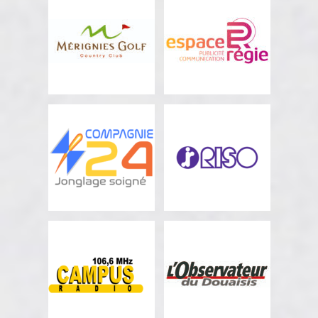
LA-FORÊT
ORCHIES
Finançeur
Soutien financier
GOLF DE
ESPACE RÉGIE
MÉRIGNIES
Partenaire communication
Partenaire communication
COMPAGNIE 24
RISO FRANCE
Programmation cirque
Partenaire communication