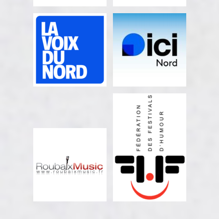
RADIO CAMPUS
L'OBSERVATEUR
LILLE
DU DOUAISIS
Partenaire communication
Partenaire communication
LA VOIX DU NORD
ICI NORD
Partenaire de
Partenaire communication
communication
ROUBAIX MUSIC
FÉDÉRATION DES
Partenaire communication