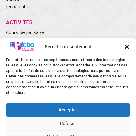
Jeune public
ACTIVITÉS
Cours de jonglage
Le club Croisière Culture Seniors
Gérer le consentement
Studio de répétition
Pour offrir les meilleures expériences, nous utilisons des technologies
telles que les cookies pour stocker et/ou accéder aux informations des
appareils. Le fait de consentir à ces technologies nous permettra de
traiter des données telles que le comportement de navigation ou les ID
uniques sur ce site. Le fait de ne pas consentir ou de retirer son
consentement peut avoir un effet négatif sur certaines caractéristiques
et fonctions.
Le PACBO – Salle de Spectacle et Centre Culturel à Orchies
© 2026
.
Mentions légales
Accepter
Refuser