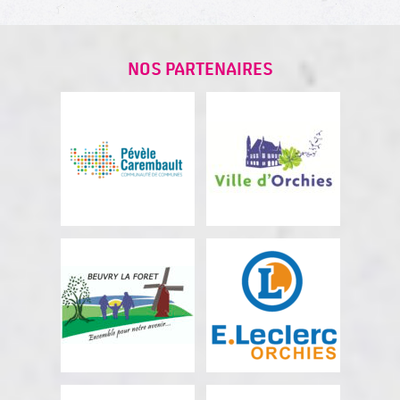
NOS PARTENAIRES
PÉVÈLE
VILLE D'ORCHIES
CAREMBAULT
Finançeur
Propriétaire du bâtiment,
finançeur principal
VILLE DE BEUVRY-
E.LECLERC