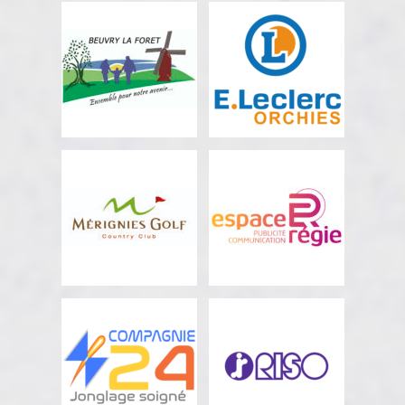
PÉVÈLE
VILLE D'ORCHIES
CAREMBAULT
Finançeur
Propriétaire du bâtiment,
finançeur principal
VILLE DE BEUVRY-
E.LECLERC
LA-FORÊT
ORCHIES
Finançeur
Soutien financier
GOLF DE
ESPACE RÉGIE
MÉRIGNIES
Partenaire communication
Partenaire communication