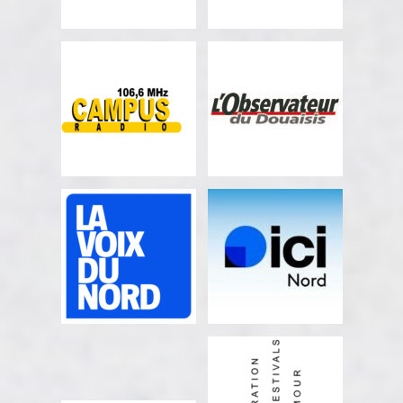
COMPAGNIE 24
RISO FRANCE
Programmation cirque
Partenaire communication
RADIO CAMPUS
L'OBSERVATEUR
LILLE
DU DOUAISIS
Partenaire communication
Partenaire communication
LA VOIX DU NORD
ICI NORD
Partenaire de
Partenaire communication
communication