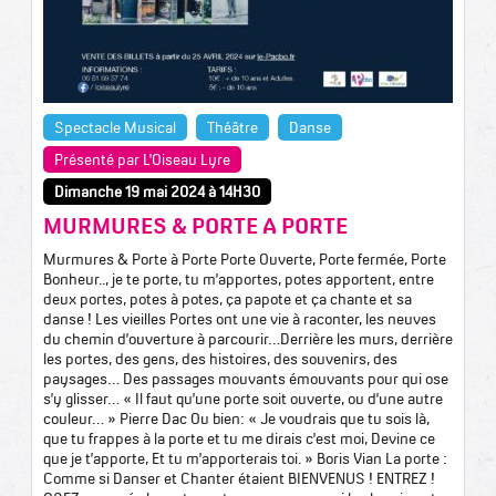
Spectacle Musical
Théâtre
Danse
Présenté par L'Oiseau Lyre
Dimanche 19 mai 2024 à 14H30
MURMURES & PORTE A PORTE
Murmures & Porte à Porte Porte Ouverte, Porte fermée, Porte
Bonheur.., je te porte, tu m’apportes, potes apportent, entre
deux portes, potes à potes, ça papote et ça chante et sa
danse ! Les vieilles Portes ont une vie à raconter, les neuves
du chemin d’ouverture à parcourir…Derrière les murs, derrière
les portes, des gens, des histoires, des souvenirs, des
paysages… Des passages mouvants émouvants pour qui ose
s’y glisser… « Il faut qu’une porte soit ouverte, ou d’une autre
couleur… » Pierre Dac Ou bien: « Je voudrais que tu sois là,
que tu frappes à la porte et tu me dirais c’est moi, Devine ce
que je t’apporte, Et tu m’apporterais toi. » Boris Vian La porte :
Comme si Danser et Chanter étaient BIENVENUS ! ENTREZ !