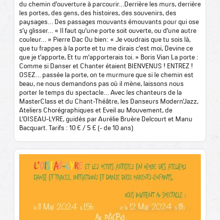
du chemin d’ouverture à parcourir…Derrière les murs, derrière
les portes, des gens, des histoires, des souvenirs, des
paysages… Des passages mouvants émouvants pour qui ose
s’y glisser… « Il faut qu’une porte soit ouverte, ou d’une autre
couleur… » Pierre Dac Ou bien: « Je voudrais que tu sois là,
que tu frappes à la porte et tu me dirais c’est moi, Devine ce
que je t’apporte, Et tu m’apporterais toi. » Boris Vian La porte :
Comme si Danser et Chanter étaient BIENVENUS ! ENTREZ !
OSEZ… passée la porte, on te murmure que si le chemin est
beau, ne nous demandons pas où il mène, laissons nous
porter le temps du spectacle… Avec les chanteurs de la
MasterClass et du Chant-Théâtre, les Danseurs Modern’Jazz,
Ateliers Chorégraphiques et Eveil au Mouvement, de
L’OISEAU-LYRE, guidés par Aurélie Bruère Delcourt et Manu
Bacquart. Tarifs : 10 € / 5 € (- de 10 ans)