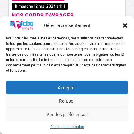
Dimanche 12 mai 2024 à 11H
NOS CORPS PAYSAGES
Nos Corps Paysages En avant toute !!! Les enfants sont
Gérer le consentement
tellement heureux de vous présenter leur spectacle,
librement inspiré du livre « Les corps-paysages » de Manon
Pour offrir les meilleures expériences, nous utilisons des technologies
Galvier. C’est une curieuse et merveilleuse peinture de la
telles que les cookies pour stocker et/ou accéder aux informations des
nature en mouvement… les yeux pétales forment de jolis
appareils. Le fait de consentir à ces technologies nous permettra de
bouquets de fleurs, les mains plumes des petits oiseaux
traiter des données telles que le comportement de navigation ou les ID
virevoltants, les genoux collines pour mieux se reposer, les
uniques sur ce site. Le fait de ne pas consentir ou de retirer son
corps dansants étincelants des feux follets… « La curiosité
consentement peut avoir un effet négatif sur certaines caractéristiques
des enfants est un penchant de la nature qui va comme au-
et fonctions.
devant de l’instruction : Ne manquez pas d’en profiter ! »
Fénelon Le décor est planté… Bienvenue dans notre jardin
dansant ! Une petite ballade cadeau de la vie. Avec les
Accepter
enfants, jeunes pousses d'Artistes de L’OISEAU-LYRE, des
Ateliers (4-7 ans) Danse et Traces, Initiation, et Danses Duos
Parents-Enfants, guidés par Manu Bacquart. Tarifs : 10 € / 5 €
Refuser
(- de 10 ans)
Voir les préférences
Politique de cookies